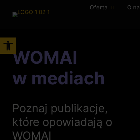
Oferta
O na
Otwórz pasek narzędzi
WOMAI
w mediach
Poznaj publikacje,
które opowiadają o
WOMAI