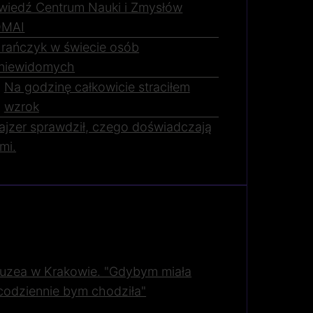
wiedź Centrum Nauki i Zmysłów
MAI
Irańczyk w świecie osób
niewidomych
Na godzinę całkowicie straciłem
wzrok
hajzer sprawdził, czego doświadczają
mi.
uzea w Krakowie. "Gdybym miała
 codziennie bym chodziła"