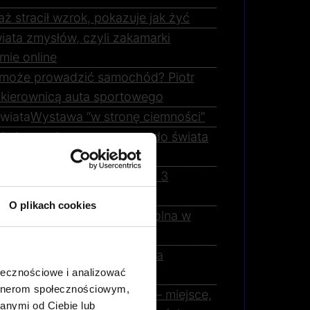
ż stracił wzrok, pokazuje jak żyć
iata zmysłów, czyli zakamarki
mie online
może prowadzić samochód? Piotr
a kierownicą auta sportowego
wiata
Wystawa “w stronę ciemności”
ie i na serio – zapraszamy do świata
kowie (nie tylko) dla dzieci. 3
miejsca
O plikach cookies
z
Wyjątkowa wycieczka szkolna w
Krakowie
raków: Najlepsze miejsca na
ołecznościowe i analizować
d
artnerom społecznościowym,
mysłów WOMAI w Krakowie – miejsce,
anymi od Ciebie lub