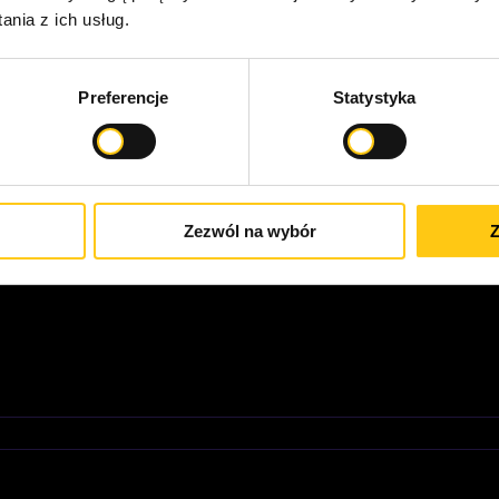
Navigat
które zmienia spos
nia z ich usług.
or
Preferencje
Statystyka
Zezwól na wybór
Z