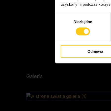
uzyskanymi podczas korzysta
Wybór
Niezbędne
zgody
Odmowa
Galeria