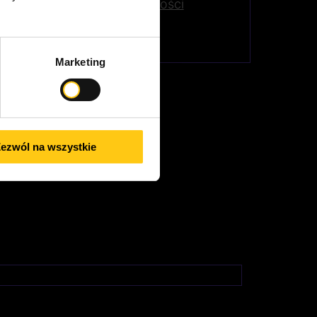
ób postrzegania rzeczywistości
Marketing
ezwól na wszystkie