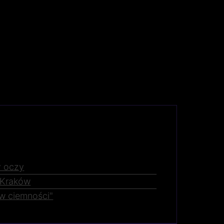
y oczy
 Kraków
w ciemności"