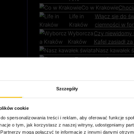
Co w Krakowie
Chocia
Life in
Włącz się do św
Kraków
ciemności w for
Wyborcza
Czy niewidomy 
Kraków
Kafel zasiadł z
Nasz kawałek ś
Teoria
Sensoryczn
Biznesu
zmysłów
Interia
Atrakcje w Kra
Kobieta
nieoczywiste 
Szczegóły
Odłącz się Połąc
się
 plików cookie
TuMałopolsk
Womai K
do spersonalizowania treści i reklam, aby oferować funkcje sp
a
weeken
ormacje o tym, jak korzystasz z naszej witryny, udostępniamy p
Travel-
Centrum Nauki i Z
Partnerzy mogą połączyć te informacje z innymi danymi otrzym