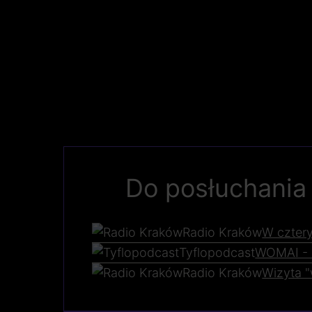
Do posłuchania
Radio Kraków
W czter
Tyflopodcast
WOMAI -
Radio Kraków
Wizyta "