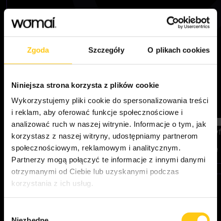
Zgoda
Szczegóły
O plikach cookies
Niniejsza strona korzysta z plików cookie
Wykorzystujemy pliki cookie do spersonalizowania treści
i reklam, aby oferować funkcje społecznościowe i
analizować ruch w naszej witrynie. Informacje o tym, jak
„Cyfrowa edukacja” – szkolenie w ramach programu „Cy
korzystasz z naszej witryny, udostępniamy partnerom
społecznościowym, reklamowym i analitycznym.
Szkolenie „Cyfrowa edukacja” pokazuje, jak sprawić, by nowoczesne
– również tych z niepełnosprawnością wzrokową. To praktyczna
[…]
Partnerzy mogą połączyć te informacje z innymi danymi
otrzymanymi od Ciebie lub uzyskanymi podczas
2025-08-13
korzystania z ich usług.
Wybór
Niezbędne