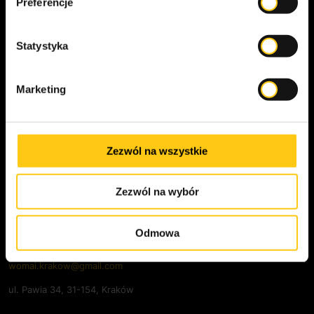
Preferencje
Statystyka
KONTAKT
Marketing
Odwiedź nas
Zezwól na wszystkie
Zezwól na wybór
Centrum Nauki i Zmysłów WOMAI
Odmowa
+48 12 313 23 59
womai.krakow@gmail.com
ul. Pawia 34, 31-154, Kraków