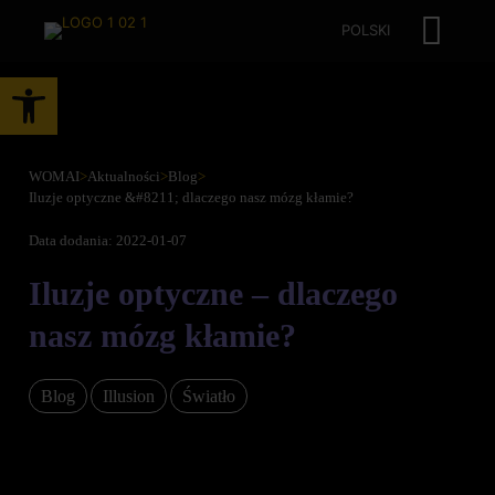
POLSKI
Otwórz pasek narzędzi
WOMAI
>
Aktualności
>
Blog
>
Iluzje optyczne &#8211; dlaczego nasz mózg kłamie?
Data dodania: 2022-01-07
Iluzje optyczne – dlaczego
nasz mózg kłamie?
Blog
Illusion
Światło