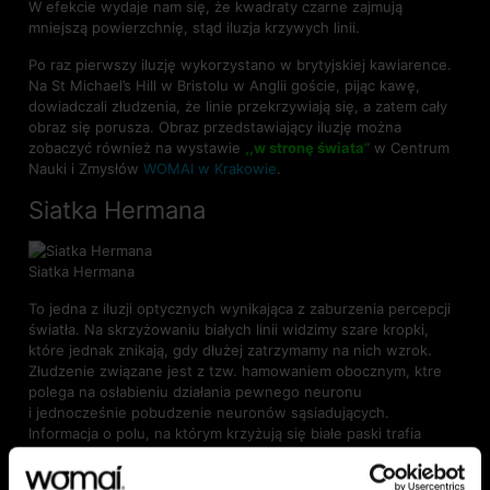
W efekcie wydaje nam się, że kwadraty czarne zajmują
mniejszą powierzchnię, stąd iluzja krzywych linii.
Po raz pierwszy iluzję wykorzystano w brytyjskiej kawiarence.
Na St Michael’s Hill w Bristolu w Anglii goście, pijąc kawę,
dowiadczali złudzenia, że linie przekrzywiają się, a zatem cały
obraz się porusza. Obraz przedstawiający iluzję można
zobaczyć również na wystawie
,,w stronę świata”
w Centrum
Nauki i Zmysłów
WOMAI w Krakowie
.
Siatka Hermana
Siatka Hermana
To jedna z iluzji optycznych wynikająca z zaburzenia percepcji
światła. Na skrzyżowaniu białych linii widzimy szare kropki,
które jednak znikają, gdy dłużej zatrzymamy na nich wzrok.
Złudzenie związane jest z tzw. hamowaniem obocznym, ktre
polega na osłabieniu działania pewnego neuronu
i jednocześnie pobudzenie neuronów sąsiadujących.
Informacja o polu, na którym krzyżują się białe paski trafia
do naszego wzroku. Następnie jest przewodzona przez nerw,
który jednak blokują pozostałe, odpowiedzialne