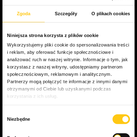
za przenoszenie wiadmości o czarnych liniach. W ten oto
sposób nasz mózg otrzymuje informacje o rozmazanym polu.
Zgoda
Szczegóły
O plikach cookies
Iluzje związane z kształtem
Niniejsza strona korzysta z plików cookie
Chociaż trudno w to uwierzyć, pomarańczowe koła
Wykorzystujemy pliki cookie do spersonalizowania treści
przedstawione w formie iluzji optycznej mają takę samą
i reklam, aby oferować funkcje społecznościowe i
wielkość.
analizować ruch w naszej witrynie. Informacje o tym, jak
Złudzenia związane z perspektywą
korzystasz z naszej witryny, udostępniamy partnerom
społecznościowym, reklamowym i analitycznym.
Gdy z obrazu usuniemy wszystkie wskazówki dotyczące
Partnerzy mogą połączyć te informacje z innymi danymi
perspektywy, będziemy mieć ponownie problem
otrzymanymi od Ciebie lub uzyskanymi podczas
z odczytaniem obrazu. Słynny sześcian Neckera zmienia swoje
korzystania z ich usług.
położenie, gdy na niego patrzymy. Niebezpieczny może
okazać się nieskończony spacer po schodach Penrose’a,
wystarczy spojrzeć, jaką tworzą pętlę.
Wybór
Niezbędne
zgody
Author – Małgorzata Lebica