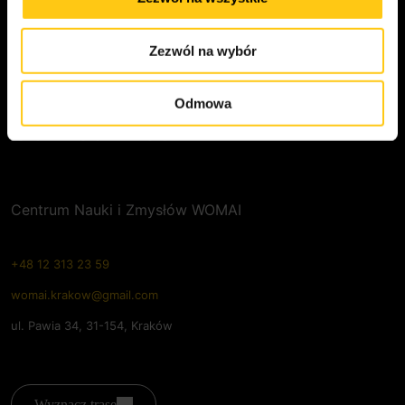
KONTAKT
Zezwól na wybór
Odmowa
Odwiedź nas
Centrum Nauki i Zmysłów WOMAI
+48 12 313 23 59
womai.krakow@gmail.com
ul. Pawia 34, 31-154, Kraków
Wyznacz trasę