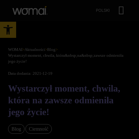
POLSKI
Otwórz pasek narzędzi
WOMAI
>
Aktualności
>
Blog
>
Wystarczył moment, chwila, która&nbsp;na&nbsp;zawsze odmieniła
jego życie!
Data dodania: 2021-12-19
Wystarczył moment, chwila,
która na zawsze odmieniła
jego życie!
Blog
Ciemność