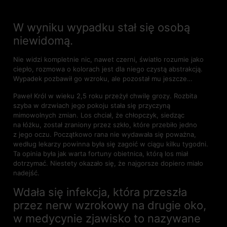
W wyniku wypadku stał się osobą
niewidomą.
Nie widzi kompletnie nic, nawet czerni, światło rozumie jako
ciepło, rozmowa o kolorach jest dla niego czystą abstrakcją.
Wypadek pozbawił go wzroku, ale pozostał mu jeszcze…
Paweł Król w wieku 2,5 roku przeżył chwilę grozy. Rozbita
szyba w drzwiach jego pokoju stała się przyczyną
mimowolnych zmian. Los chciał, że chłopczyk, siedząc
na łóżku, został zraniony przez szkło, które przebiło jedno
z jego oczu. Początkowo rana nie wydawała się poważna,
według lekarzy powinna była się zagoić w ciągu kilku tygodni.
Ta opinia była jak warta fortuny obietnica, którą los miał
dotrzymać. Niestety okazało się, że najgorsze dopiero miało
nadejść.
Wdała się infekcja, która przeszła
przez nerw wzrokowy na drugie oko,
w medycynie zjawisko to nazywane