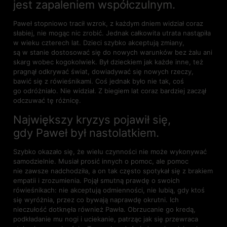
jest zapaleniem współczulnym.
Paweł stopniowo tracił wzrok, z każdym dniem widział coraz
słabiej, nie mogąc nic zrobić. Jednak całkowita utrata nastąpiła
w wieku czterech lat. Dzieci szybko akceptują zmiany,
są w stanie dostosować się do nowych warunków bez żalu ani
skarg wobec kogokolwiek. Był dzieckiem jak każde inne, też
pragnął odkrywać świat, dowiadywać się nowych rzeczy,
bawić się z rówieśnikami. Coś jednak było nie tak, coś
go odróżniało. Nie widział. Z biegiem lat coraz bardziej zaczął
odczuwać tę różnicę.
Największy kryzys pojawił się,
gdy Paweł był nastolatkiem.
Szybko okazało się, że wielu czynności nie może wykonywać
samodzielnie. Musiał prosić innych o pomoc, ale pomoc
nie zawsze nadchodziła, a on tak często spotykał się z brakiem
empatii i zrozumienia. Pojął smutną prawdę o swoich
rówieśnikach: nie akceptują odmienności, nie lubią, gdy ktoś
się wyróżnia, przez co bywają naprawdę okrutni. Ich
nieczułość dotknęła również Pawła. Obrzucanie go kredą,
podkładanie mu nogi i uciekanie, patrząc jak się przewraca